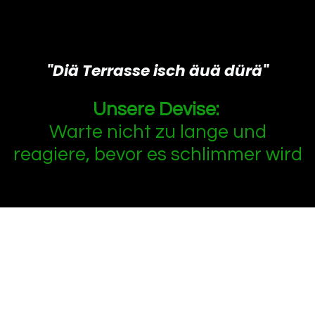
"Diä Terrasse isch äuä dürä"
Unsere Devise:
Warte nicht zu lange und
reagiere, bevor es schlimmer wird