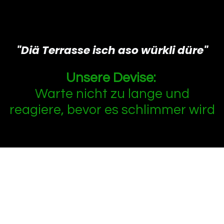
"Diä Terrasse isch aso würkli düre"
Unsere Devise:
Warte nicht zu lange und
reagiere, bevor es schlimmer wird