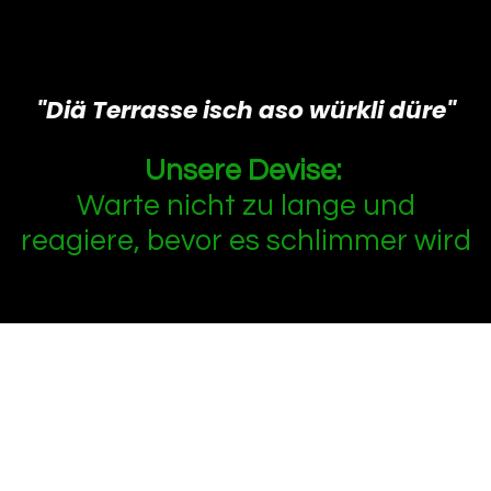
"Diä Terrasse isch aso würkli düre"
Unsere Devise:
Warte nicht zu lange und
reagiere, bevor es schlimmer wird