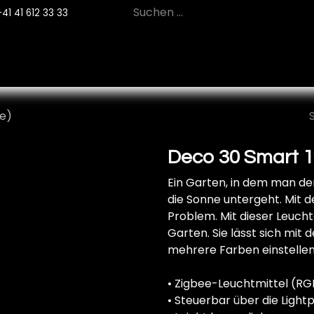
+41 41 612 33 33
12
PRODUKTE
NACHHALTIGKEIT
SE
ee)
Deco 30 Smart 1
Ein Garten, in dem man d
die Sonne untergeht. Mit d
Problem. Mit dieser Leuch
Garten. Sie lässt sich mit
mehrere Farben einstellen.
• Zigbee-Leuchtmittel (R
• Steuerbar über die Ligh