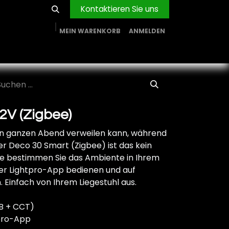
Kontaktieren Sie uns
MEIN WARENKORB
ANMELDEN
RVICE
BLOG
PROJEKTE
FIRMA
Shop
2V (Zigbee)
en ganzen Abend verweilen kann, während
er Deco 30 Smart (Zigbee) ist das kein
te bestimmen Sie das Ambiente in Ihrem
 der Lightpro-App bedienen und auf
 Einfach von Ihrem Liegestuhl aus.
GB + CCT)
tpro-App