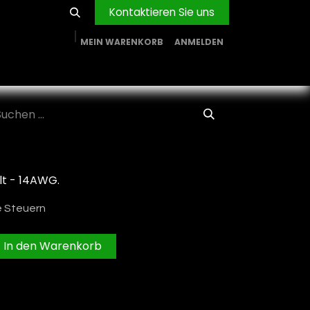
Kontaktieren Sie uns
MEIN WARENKORB
ANMELDEN
RVICE
BLOG
PROJEKTE
FIRMA
Shop
lt - 14AWG.
e Steuern
In den Warenkorb