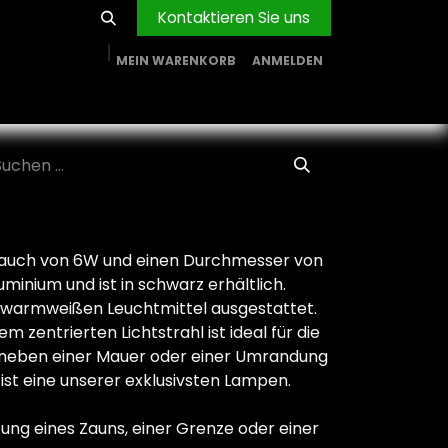
Kontaktieren Sie uns
MEIN WARENKORB
ANMELDEN
RVICE
BLOG
PROJEKTE
FIRMA
Shop
rauch von 6W und einen Durchmesser von
uminium und ist in schwarz erhältlich.
r warmweißen Leuchtmittel ausgestattet.
 zentrierten Lichtstrahl ist ideal für die
neben einer Mauer oder einer Umrandung
ist eine unserer exklusivsten Lampen.
tung eines Zauns, einer Grenze oder einer