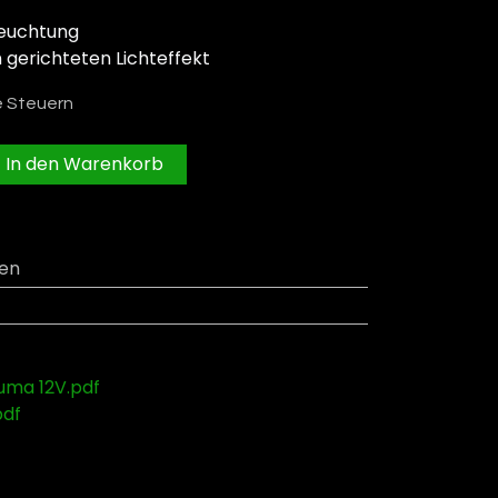
leuchtung
 gerichteten Lichteffekt
e Steuern
In den Warenkorb
en
uma 12V.pdf
pdf