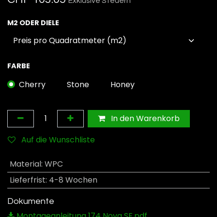
Exklusive Steuern
M2 ODER DIELE
FARBE
Cherry
Stone
Honey
In den Warenkorb
Auf die Wunschliste
Material
:
WPC
Lieferfrist
:
4-8 Wochen
Dokumente
Montageanleitung 174 Nova SE.pdf