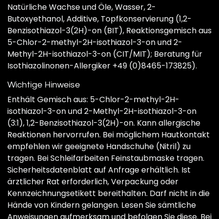
Natürliche Wachse und Öle, Wasser, 2-
Butoxyethanol, Additive, Topfkonservierung (1,2-
Benzisothiazol-3(2H)-on (BIT), Reaktionsgemisch aus
5-Chlor-2-methyl-2H-isothiazol-3-on und 2-
Methyl-2H-isothiazol-3-on (CIT/MIT); Beratung für
Isothiazolinonen-Allergiker +49 (0)8465-173825).
Wichtige Hinweise
Enthält Gemisch aus: 5-Chlor-2-methyl-2H-
isothiazol-3-on und 2-Methyl-2H-isothiazol-3-on
(3:1), 1,2-Benzisothiazol-3(2H)-on. Kann allergische
Reaktionen hervorrufen. Bei möglichem Hautkontakt
empfehlen wir geeignete Handschuhe (Nitril) zu
tragen. Bei Schleifarbeiten Feinstaubmaske tragen.
Sicherheitsdatenblatt auf Anfrage erhältlich. Ist
ärztlicher Rat erforderlich, Verpackung oder
Kennzeichnungsetikett bereithalten. Darf nicht in die
Hände von Kindern gelangen. Lesen Sie sämtliche
Anweisungen aufmerksam und befolgen Sie diese. Bei