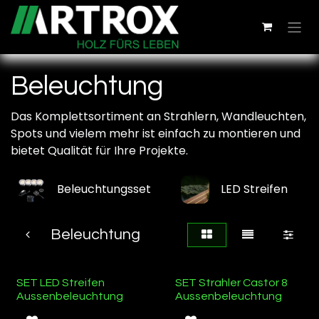
Zum Inhalt springen
Beleuchtung
Das Komplettsortiment an Strahlern, Wandleuchten,
Spots und vielem mehr ist einfach zu montieren und
bietet Qualität für Ihre Projekte.
Beleuchtungsset
LED Streifen
Beleuchtung
Ab Lager
Ab Lager
SET LED Streifen
SET Strahler Castor 8
Aussenbeleuchtung
Aussenbeleuchtung