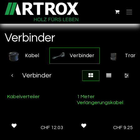
Zum Inhalt springen
Verbinder
Kabel
Verbinder
Trans
Verbinder
Ab Lager
Kabelverteiler
1 Meter
Verlängerungskabel
CHF
12.03
CHF
9.25