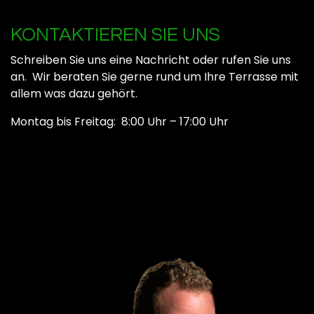
braun für einen
dauerhaften Einsatz im
Aussenbereich
KONTAKTIEREN SIE UNS
Natürliche
Farbunterschiede, Äste,
vereinzelt kleine
Schreiben Sie uns eine Nachricht oder rufen Sie uns
Rindeneinwüchse und
an. Wir beraten Sie gerne rund um Ihre Terrasse mit
nicht durchgehende
kleine Oberflächenrisse
allem was dazu gehört.
toleriert
Montag bis Freitag: 8:00 Uhr – 17:00 Uhr