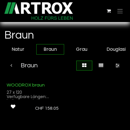
Zum Inhalt springen
Braun
Natur
Braun
Grau
Douglasie
Braun
WOODROX braun
27 x 120
Verfügbare Längen:
halbmeterschritt
Oberfläche: Feinschliff
CHF
158.05
Profilierung: Genutet für
Montage A-Clips
Schweizer Holz:
Weisstanne
Vakuum-Hydrophobiert