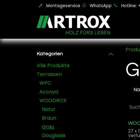
Zum Inhalt springen
Montageservice
WhatsApp
Hotline:
Produ
Kategorien
G
Alle Produkte
Terrassen
WPC
Na
Accoya
WOODROX
Natur
Braun
WOO
Grau
27 x 
Douglasie
Verf