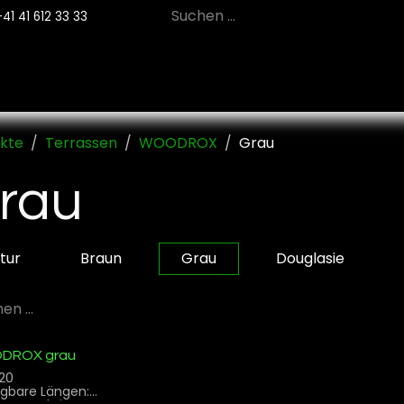
+41 41 612 33 33
12
PRODUKTE
NACHHALTIGKEIT
SE
kte
Terrassen
WOODROX
Grau
rau
tur
Braun
Grau
Douglasie
DROX grau
120
ügbare Längen: