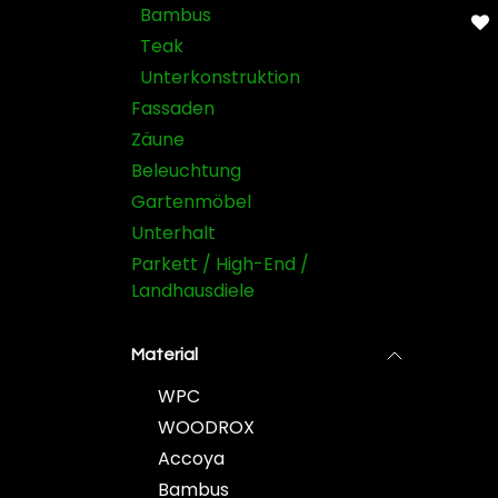
halbm
Bambus
Oberf
Profi
Teak
A-Cli
Schwe
Unterkonstruktion
Vakuu
grau 
Fassaden
Einsa
Natür
Zäune
verei
und n
Beleuchtung
Oberf
Gartenmöbel
Unterhalt
Parkett / High-End /
Landhausdiele
Material
WPC
WOODROX
Accoya
Bambus