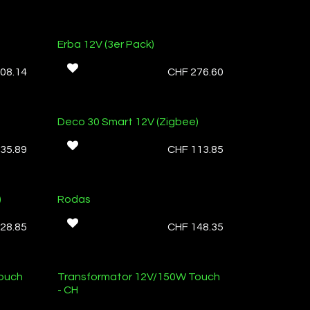
Erba 12V (3er Pack)
08.14
CHF
276.60
Deco 30 Smart 12V (Zigbee)
35.89
CHF
113.85
)
Rodas
28.85
CHF
148.35
ouch
Transformator 12V/150W Touch
- CH