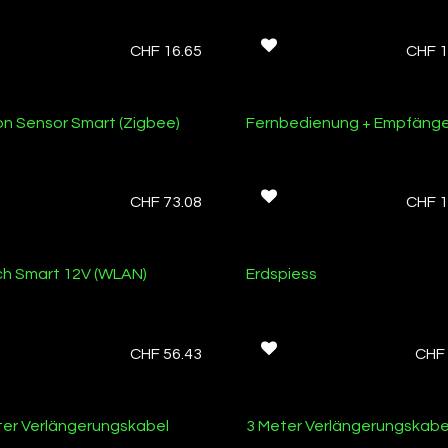
CHF
16.65
CHF
1
on Sensor Smart (Zigbee)
Fernbedienung + Empfänge
CHF
73.08
CHF
1
ager
ch Smart 12V (WLAN)
Erdspiess
CHF
56.43
CHF
ter Verlängerungskabel
3 Meter Verlängerungskabe