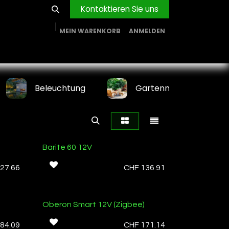
Kontaktieren Sie uns
MEIN WARENKORB
ANMELDEN
RVICE
BLOG
PROJEKTE
FIRMA
Shop
Beleuchtung
Gartenmöbel
Barite 60 12V
27.66
CHF
136.91
Oberon Smart 12V (Zigbee)
84.09
CHF
171.14