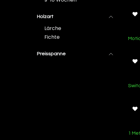
Holzart
Lärche
Fichte
Moti
Preisspanne
Ab L
Swit
1 Me