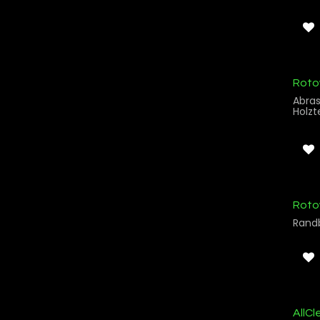
Roto
Abras
Holzt
Roto
Roto
Rand
AllCl