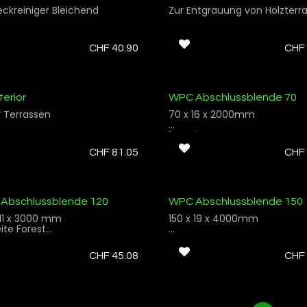
eckreiniger Bleichend
Zur Entgrauung von Holzterr
CHF
40.90
CHF
terior
WPC Abschlussblende 70
r Terrassen
70 x 16 x 2000mm
1te Seite Forest
2te Seite Glatt
CHF
81.05
CHF
Abschlussblende 120
WPC Abschlussblende 150
 11 x 3000 mm
150 x 19 x 4000mm
eite Forest
eite Natur
1te Seite Forest
2te Seite Rustic
CHF
45.08
CHF