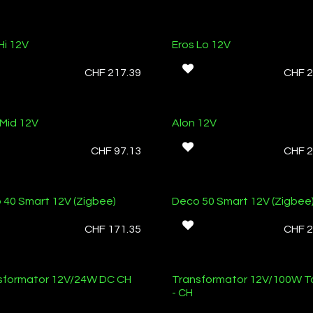
Hi 12V
Eros Lo 12V
CHF
217.39
CHF
2
 Mid 12V
Alon 12V
CHF
97.13
CHF
2
 40 Smart 12V (Zigbee)
Deco 50 Smart 12V (Zigbee
CHF
171.35
CHF
2
ager
Ab Lager
sformator 12V/24W DC CH
Transformator 12V/100W T
- CH