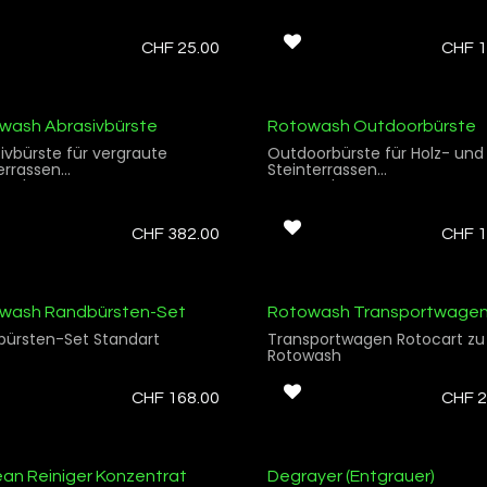
CHF
25.00
CHF
1
wash Abrasivbürste
Rotowash Outdoorbürste
ivbürste für vergraute
Outdoorbürste für Holz- und
errassen
Steinterrassen
wash
Rotowash
CHF
382.00
CHF
1
wash Randbürsten-Set
Rotowash Transportwage
bürsten-Set Standart
Transportwagen Rotocart zu
Rotowash
CHF
168.00
CHF
2
ean Reiniger Konzentrat
Degrayer (Entgrauer)