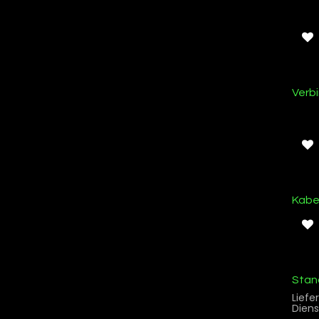
Ab L
Ab L
Verb
Ab L
Kabe
Stan
Liefe
Diens