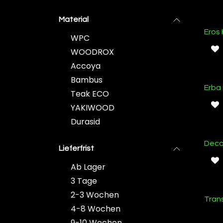
Material
Eros 
WPC
WOODROX
Accoya
Bambus
Erba
Teak ECO
YAKIWOOD
Durasid
Deco
Lieferfrist
Ab Lager
3 Tage
2-3 Wochen
Ab L
Tran
4-8 Wochen
9-10 Wochen