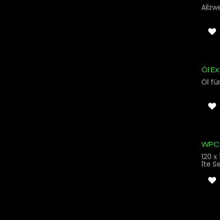
Allzw
Öl Ex
Öl fü
WPC 
120 x
1te S
2te S