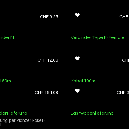
ager
Ab Lager
CHF
9.25
CHF
ager
Ab Lager
inder M
Verbinder Type F (Female)
CHF
12.03
CH
ager
Ab Lager
l 50m
Kabel 100m
CHF
184.09
CHF
3
dartlieferung
Lastwagenlieferung
rung per Planzer Paket-
t