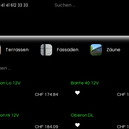
+41 41 612 33 33
12
PRODUKTE
NACHHALTIGKEIT
SE
Terrassen
Fassaden
Zäune
on Lo 12V
Barite 40 12V
CHF
174.84
CHF
1
on Hi 12V
Oberon DL
CHF
184.09
CHF
1