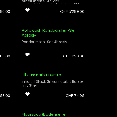
Arbeitsbreite: 44 cm
Drehzahl / Geschwindigkeit: 650
U/min
80.00
CHF
5'289.00
Gewicht: 32 kg
Netzanschluss: 230 V
Inhalt: Frischwassertank 7 lt
Schmutzwassertank 2.5 lt
Leistung: 950 Watt
Rotowash Randbürsten-Set
Abrasiv
Randbürsten-Set Abrasiv
85.00
CHF
229.00
n
Silizium Karbit Bürste
Inhalt: 1 Stück Siliziumcarbit Bürste
mit Stiel
58.00
CHF
74.95
Floorsoap (Bodenseife)